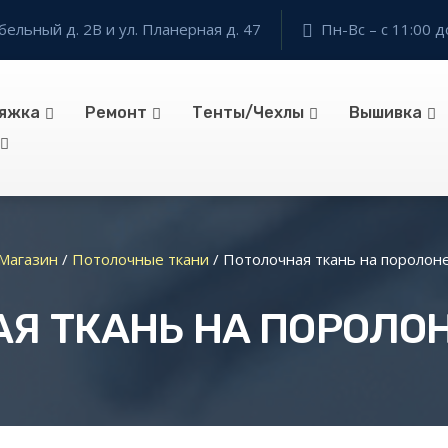
бельный д. 2В и ул. Планерная д. 47
Пн-Вс – с 11:00 д
яжка
Ремонт
Тенты/Чехлы
Вышивка
Магазин
/
Потолочные ткани
/
Потолочная ткань на поролон
Я ТКАНЬ НА ПОРОЛОН