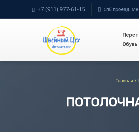
+7 (911) 977-61-15
Спб проезд. Ме
Перет
Обувь
Главная
ПОТОЛОЧНА