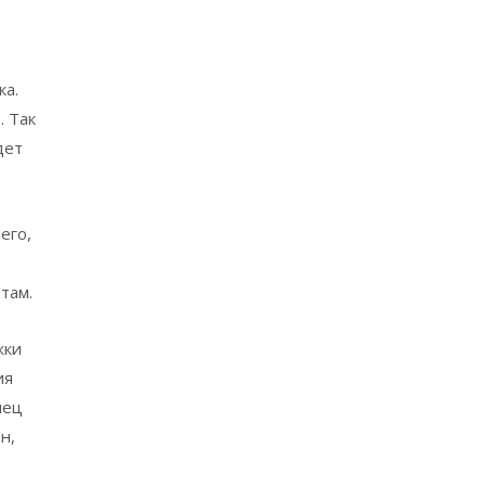
ка.
. Так
дет
его,
там.
жки
ия
лец
н,