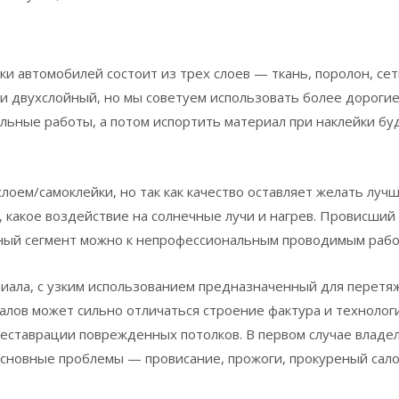
и автомобилей состоит из трех слоев — ткань, поролон, сет
 двухслойный, но мы советуем использовать более дорогие
льные работы, а потом испортить материал при наклейки бу
лоем/самоклейки, но так как качество оставляет желать лучш
, какое воздействие на солнечные лучи и нагрев. Провисший
анный сегмент можно к непрофессиональным проводимым рабо
иала, с узким использованием предназначенный для перетя
иалов может сильно отличаться строение фактура и технолог
реставрации поврежденных потолков. В первом случае владе
 основные проблемы — провисание, прожоги, прокуреный сало