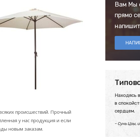
Вам Мы 
прямо с
напишит
НАПИ
Типово
Находясь в
в спокойст
сердцем.
 всяких происшествий. Прочный
ленная у нас продукция и если
– Сунь Цзы, 
ады новым заказам.