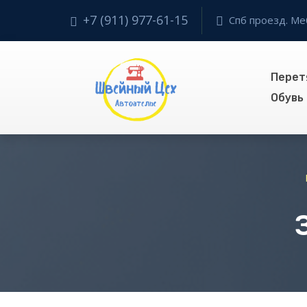
+7 (911) 977-61-15
Спб проезд. Ме
Перет
Обувь