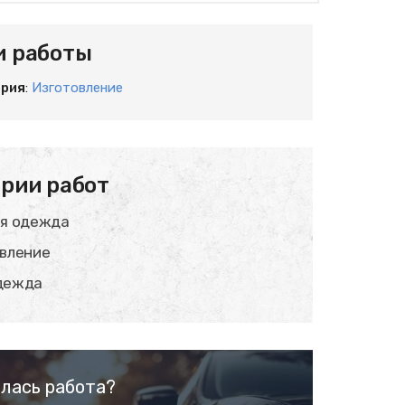
и работы
ория
:
Изготовление
рии работ
яя одежда
вление
дежда
лась работа?