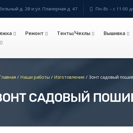
бельный д. 2В и ул. Планерная д. 47
Пн-Вс – с 11:00 д
яжка
Ремонт
Тенты/Чехлы
Вышивка
Главная
/
Наши работы
/
Изготовление
/
Зонт садовый поши
ЗОНТ САДОВЫЙ ПОШИ