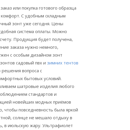
 заказ или покупка готового образца
 комфорт.
С удобным складным
ачный зонт уже сегодня. Цены
удобная система оплаты. Можно
счету. Продукция будет получена,
ение заказа нужно немного,
нужен с особым дизайном зонт
 зонтов садовый пвх и
зимних тентов
о решения вопроса с
комфортных бытовых условий.
вливаем
шатровые изделия любого
 соблюдением стандартов и
ацией новейших модных приёмов
го, чтобы повседневность была яркой
стной, солнце не мешало отдыху в
ь, в июльскую жару. Ультрафиолет