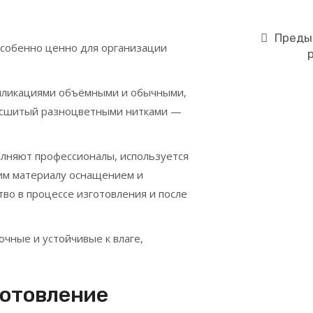
Преды
особенно ценно для организации
ппликациями объёмными и обычными,
 сшитый разноцветными нитками —
полняют профессионалы, используется
им материалу оснащением и
во в процессе изготовления и после
очные и устойчивые к влаге,
готовление