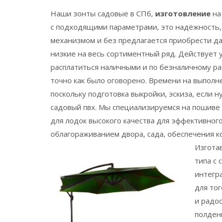
Наши зонты садовые в СПб,
изготовление
на
с подходящими параметрами, это надёжность,
механизмом и без предлагается приобрести д
низкие на весь сортиментный ряд. Действует 
расплатиться наличными и по безналичному ра
точно как было оговорено. Времени на выполн
поскольку подготовка выкройки, эскиза, если 
садовый пвх. Мы специализируемся на пошиве
для лодок высокого качества для эффективног
облагораживанием двора, сада, обеспечения 
Изгота
типа с
интегр
для то
и радо
полден