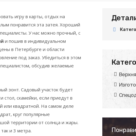
овать игру в карты, отдых на
Детал
слым понравится эта затея. Хороший
Катег
пециалисты. У нас можно прочный, с
ый
и пошив в индивидуальном
цены в Петербурге и области
вление под заказ. Убедиться в этом
Катего
 специалистом, обсудив желаемые
Верхн
Изгото
ный зонт. Садовый участок будет
Спецо
 стол, скамейки, если приедут в
й или квадратной. На самом деле
драт, круг популярные
шой территории от солнца и жары.
Понрави
так и 3 метра.