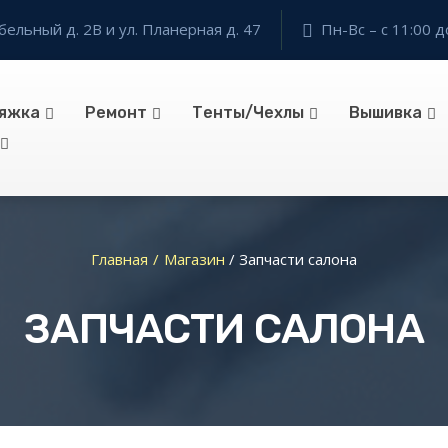
бельный д. 2В и ул. Планерная д. 47
Пн-Вс – с 11:00 д
яжка
Ремонт
Тенты/Чехлы
Вышивка
Главная
Магазин
/
Запчасти салона
ЗАПЧАСТИ САЛОНА