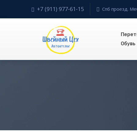
+7 (911) 977-61-15
Спб проезд. Ме
Перет
Обувь