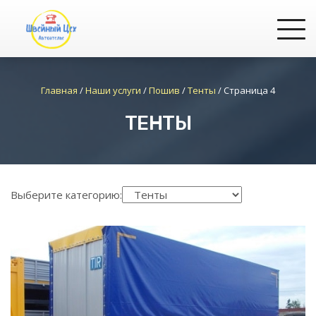
Главная
/
Наши услуги
/
Пошив
/
Тенты
/
Страница 4
ТЕНТЫ
Выберите категорию: