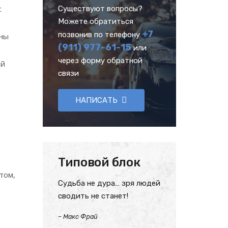
с
Существуют вопросы?
Можете обратиться
+7
позвонив по телефону
жны
(911) 977-61-15
или
через форму обратной
ей
связи
НАПИСАТЬ
Типовой блок
том,
Судьба не дура… зря людей
сводить не станет!
–
Макс Фрай