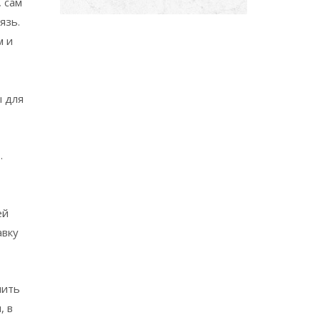
 сам
язь.
м и
ы для
.
ей
авку
чить
, в