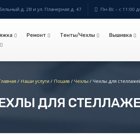
бельный д. 2В и ул. Планерная д. 47
Пн-Вс – с 11:00 д
яжка
Ремонт
Тенты/Чехлы
Вышивка
Главная
/
Наши услуги
/
Пошив
/
Чехлы
/
Чехлы для стеллаже
ЕХЛЫ ДЛЯ СТЕЛЛАЖ