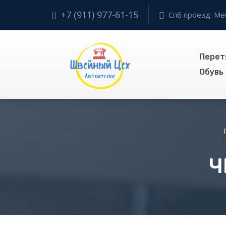
+7 (911) 977-61-15
Спб проезд. Ме
Перет
Обувь
Ч