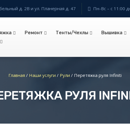
бельный д. 2В и ул. Планерная д. 47
Пн-Вс – с 11:00 д
яжка
Ремонт
Тенты/Чехлы
Вышивка
Главная
/
Наши услуги
/
Рули
/
Перетяжка руля Infiniti
ЕРЕТЯЖКА РУЛЯ INFINI