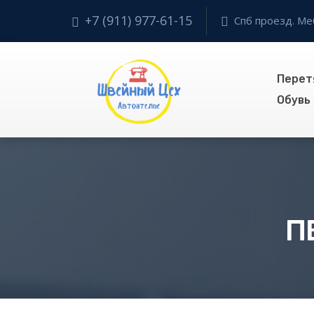
+7 (911) 977-61-15
Спб проезд. Ме
Перет
Обувь
П