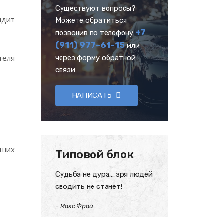
Существуют вопросы?
ядит
Можете обратиться
+7
позвонив по телефону
(911) 977-61-15
или
теля
через форму обратной
связи
НАПИСАТЬ
аших
Типовой блок
Судьба не дура… зря людей
сводить не станет!
–
Макс Фрай