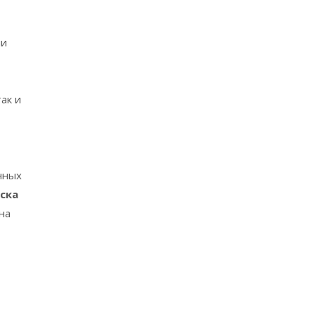
ни
ак и
нных
ска
на