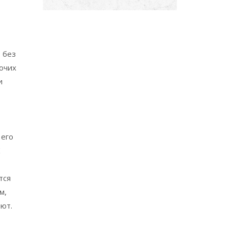
 без
очих
и
 его
тся
м,
еют.