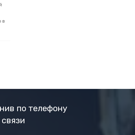
й
 в
нив по телефону
 связи