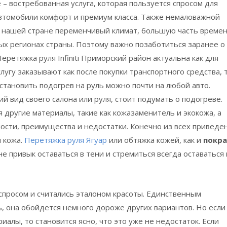
– востребованная услуга, которая пользуется спросом для
автомобили комфорт и премиум класса. Также немаловажной
В нашей стране переменчивый климат, большую часть време
ых регионах страны. Поэтому важно позаботиться заранее о
ретяжка руля Infiniti Приморский район актуальна как для
лугу заказывают как после покупки транспортного средства, т
становить подогрев на руль можно почти на любой авто.
 вид своего салона или руля, стоит подумать о подогреве.
 другие материалы, такие как кожазаменитель и экокожа, а
ности, преимущества и недостатки. Конечно из всех приведе
 кожа.
Перетяжка руля Ягуар
или обтяжка кожей, как и
покра
е привык оставаться в тени и стремиться всегда оставаться 
спросом и считались эталоном красоты. Единственным
, она обойдется немного дороже других вариантов. Но если
иалы, то становится ясно, что это уже не недостаток. Если