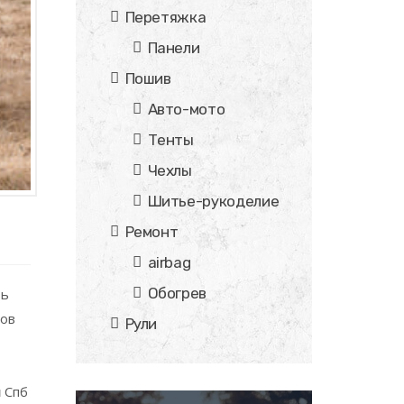
Перетяжка
Панели
Пошив
Авто-мото
Тенты
Чехлы
Шитье-рукоделие
Ремонт
airbag
Обогрев
ть
тов
Рули
и
Спб