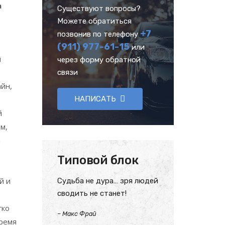
а
Существуют вопросы?
Можете обратиться
+7
позвонив по телефону
(911) 977-61-15
или
й
через форму обратной
связи
йн,
НАПИСАТЬ
й
м,
а
Типовой блок
й и
Судьба не дура… зря людей
сводить не станет!
гко
–
Макс Фрай
время