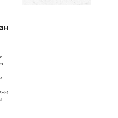
ан
 и
en
и
яжка
и