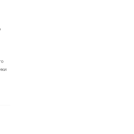
ю
го
ики