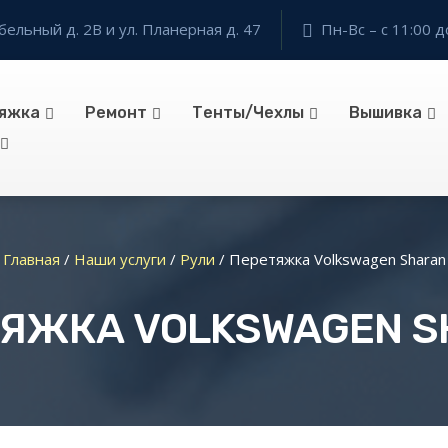
бельный д. 2В и ул. Планерная д. 47
Пн-Вс – с 11:00 д
яжка
Ремонт
Тенты/Чехлы
Вышивка
Главная
/
Наши услуги
/
Рули
/
Перетяжка Volkswagen Sharan
ТЯЖКА VOLKSWAGEN S