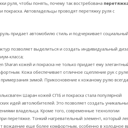
ки руля, чтобы понять, почему так востребована
перетяжк
и покраска. Автовладельцы проводят перетяжку руля с
й руль придает автомобилю стиль и подчеркивает социальны
ктур позволяет выделиться и создать индивидуальный диза
иум-класса;
n Sharan кожей и покраска не только придает ему элегантны
фортным. Кожа обеспечивает отличное сцепление рук с руле
примерзания зимой. Прикосновение к кожаному рулю всегд
льксваген Шаран кожей СПБ и покраска стала популярной
ких идей автолюбителей. Это позволяет создать уникальны
ениями владельца. Кроме того, современные технологии
при перетяжке. Тонкий нагревательный элемент, который ле
ет вождение еще более комфортным, особенно в холодное 