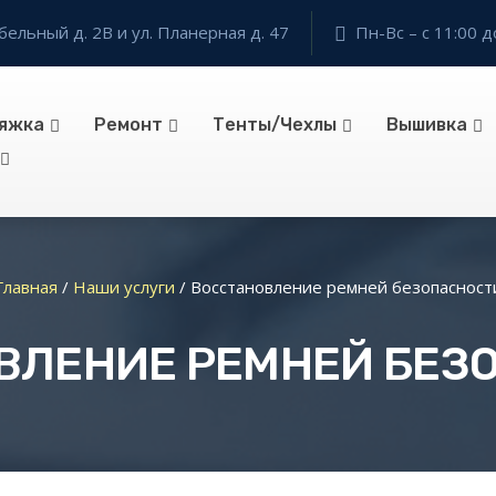
бельный д. 2В и ул. Планерная д. 47
Пн-Вс – с 11:00 д
яжка
Ремонт
Тенты/Чехлы
Вышивка
Главная
/
Наши услуги
/
Восстановление ремней безопасност
ВЛЕНИЕ РЕМНЕЙ БЕЗ