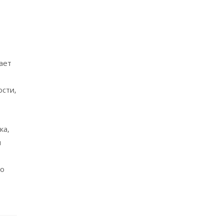
ает
ости,
ка,
и
во