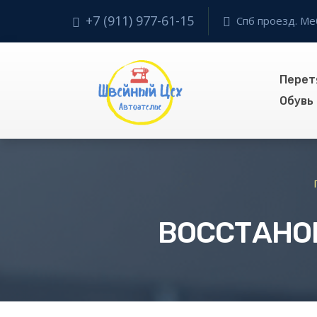
+7 (911) 977-61-15
Спб проезд. Ме
Перет
Обувь
ВОССТАНО