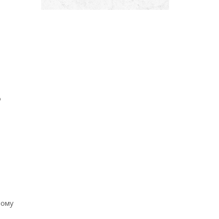
о
тому