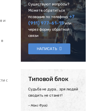
Существуют вопросы?
Можете обратиться
+7
позвонив по телефону
в и
(911) 977-61-15
или
через форму обратной
связи
 в
НАПИСАТЬ
Типовой блок
ти с
Судьба не дура… зря людей
сводить не станет!
–
Макс Фрай