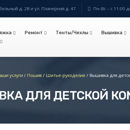
бельный д. 2В и ул. Планерная д. 47
Пн-Вс – с 11:00 д
яжка
Ремонт
Тенты/Чехлы
Вышивка
аши услуги
/
Пошив
/
Шитье-рукоделие
/
Вышивка для детс
КА ДЛЯ ДЕТСКОЙ К