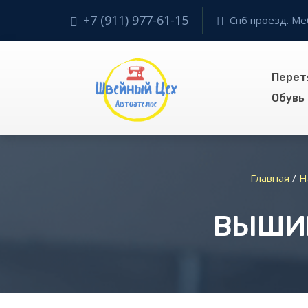
+7 (911) 977-61-15
Спб проезд. Ме
Перет
Обувь
Главная
/
Н
ВЫШИВ