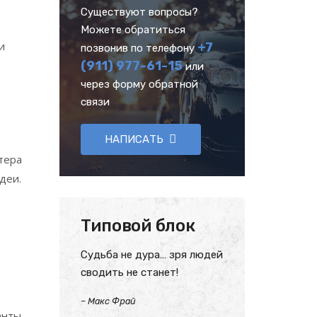
Существуют вопросы?
Можете обратиться
и
+7
позвонив по телефону
(911) 977-61-15
или
через форму обратной
связи
НАПИСАТЬ
тера
деи.
Типовой блок
Судьба не дура… зря людей
сводить не станет!
–
Макс Фрай
нты.