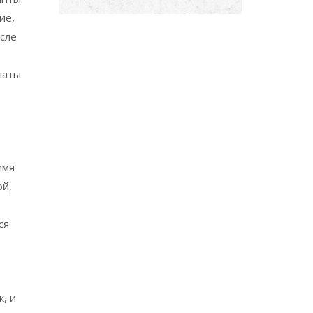
ие,
исле
наты
имя
ой,
ся
т
, и