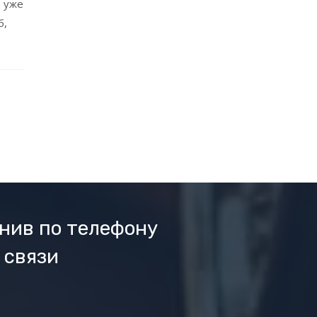
о уже
б,
нив по телефону
 связи