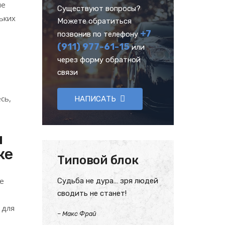
не
Существуют вопросы?
ьких
Можете обратиться
+7
позвонив по телефону
(911) 977-61-15
или
через форму обратной
связи
сь,
НАПИСАТЬ
и
ке
Типовой блок
е
Судьба не дура… зря людей
сводить не станет!
 для
–
Макс Фрай