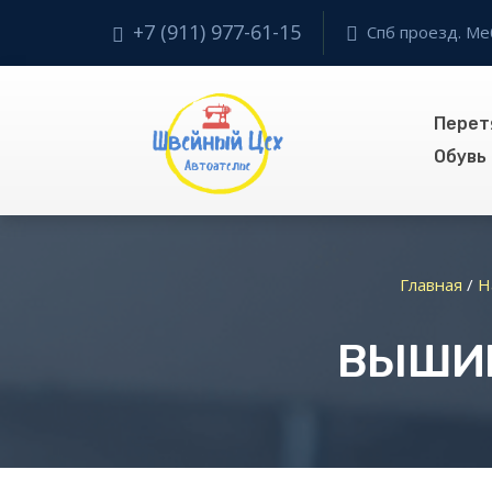
+7 (911) 977-61-15
Спб проезд. Ме
Перет
Обувь
Главная
/
Н
ВЫШИВ