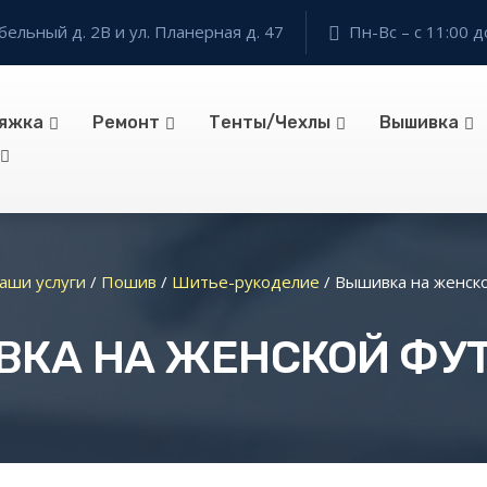
бельный д. 2В и ул. Планерная д. 47
Пн-Вс – с 11:00 д
яжка
Ремонт
Тенты/Чехлы
Вышивка
аши услуги
/
Пошив
/
Шитье-рукоделие
/
Вышивка на женск
КА НА ЖЕНСКОЙ ФУ