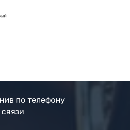
рый
нив по телефону
 связи