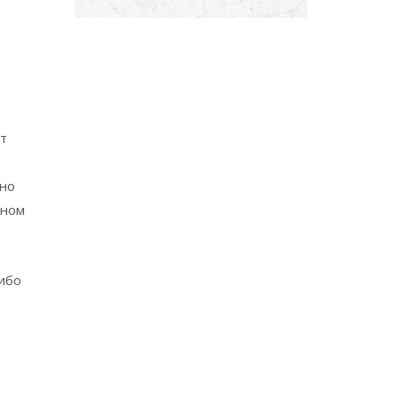
т
 но
нном
либо