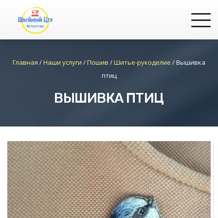
Главная
/
Наши услуги
/
Пошив
/
Шитье-рукоделие
/
Вышивка
птиц
ВЫШИВКА ПТИЦ