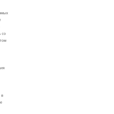
амых
т
я
 со
 том
ния
 в
ее