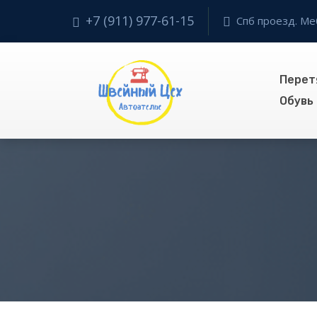
+7 (911) 977-61-15
Спб проезд. Ме
Перет
Обувь