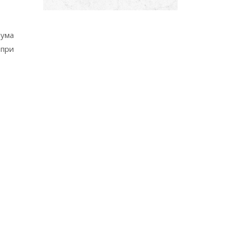
шума
 при