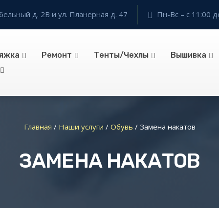
бельный д. 2В и ул. Планерная д. 47
Пн-Вс – с 11:00 д
яжка
Ремонт
Тенты/Чехлы
Вышивка
Главная
/
Наши услуги
/
Обувь
/
Замена накатов
ЗАМЕНА НАКАТОВ