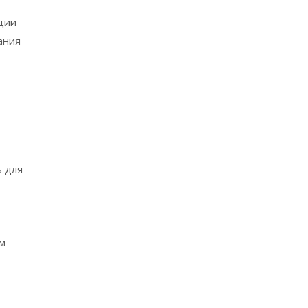
ции
ания
ь для
м