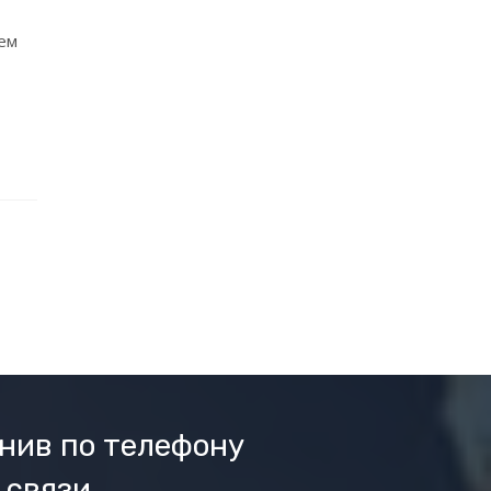
ем
нив по телефону
 связи