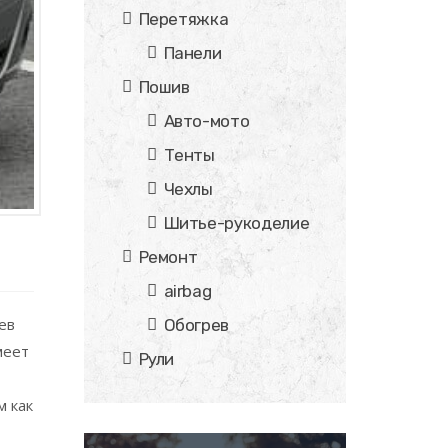
Перетяжка
Панели
Пошив
Авто-мото
Тенты
Чехлы
Шитье-рукоделие
Ремонт
airbag
ев
Обогрев
меет
Рули
м как