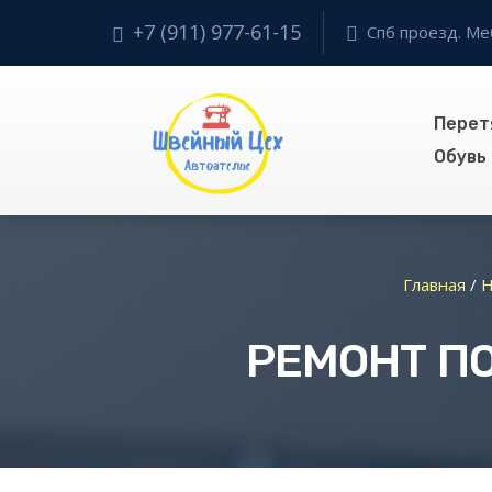
+7 (911) 977-61-15
Спб проезд. Ме
Перет
Обувь
Главная
/
Н
РЕМОНТ ПО