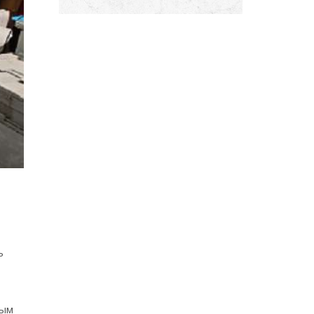
ь
ным